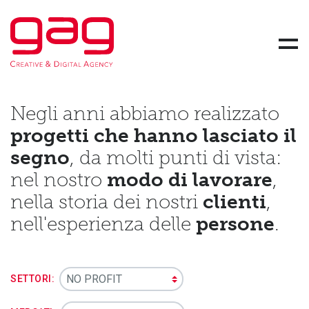
Gag Srl Società Benefit - Creative and Digital Agency
Skip link
Men
Negli anni abbiamo realizzato
progetti che hanno lasciato il
segno
, da molti punti di vista:
nel nostro
modo di lavorare
,
nella storia dei nostri
clienti
,
nell'esperienza delle
persone
.
SETTORI: