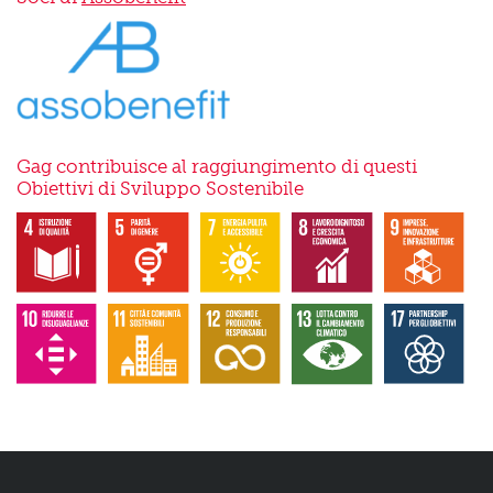
Gag contribuisce al raggiungimento di questi
Obiettivi di Sviluppo Sostenibile