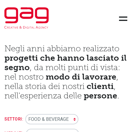
Gag Srl Società Benefit - Creative and Digital Agency
Skip link
Men
Negli anni abbiamo realizzato
progetti che hanno lasciato il
segno
, da molti punti di vista:
nel nostro
modo di lavorare
,
nella storia dei nostri
clienti
,
nell'esperienza delle
persone
.
SETTORI: