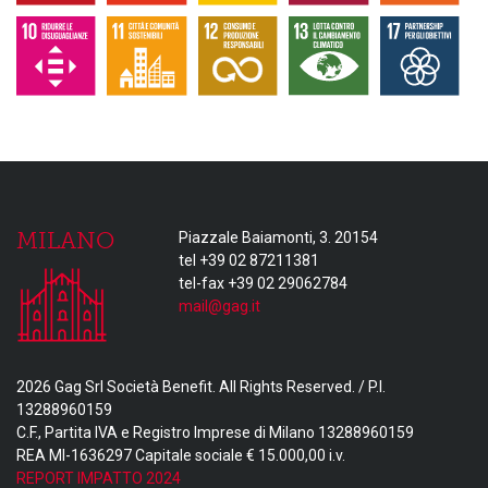
MILANO
Piazzale Baiamonti, 3. 20154
tel +39 02 87211381
tel-fax +39 02 29062784
mail@gag.it
2026 Gag Srl Società Benefit. All Rights Reserved. / P.I.
13288960159
C.F., Partita IVA e Registro Imprese di Milano 13288960159
REA MI-1636297 Capitale sociale € 15.000,00 i.v.
REPORT IMPATTO 2024