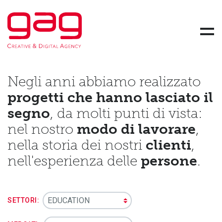
Gag Srl Società Benefit - Creative and Digital Agency
Skip link
Men
Negli anni abbiamo realizzato
progetti che hanno lasciato il
segno
, da molti punti di vista:
nel nostro
modo di lavorare
,
nella storia dei nostri
clienti
,
nell'esperienza delle
persone
.
SETTORI: