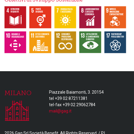
MILANO
Piazzale Baiamonti, 3. 20154
tel +39 02 87211381
tel-fax +39 02 29062784
mail@gag.it
2026 Gag Srl Società Benefit. All Rights Reserved. / P.I.