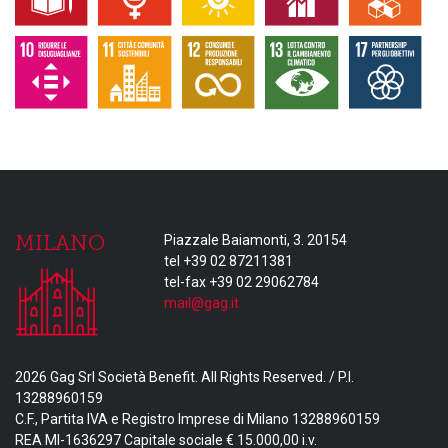
MILANO
Piazzale Baiamonti, 3. 20154
tel +39 02 87211381
tel-fax +39 02 29062784
mail@gag.it
2026 Gag Srl Società Benefit. All Rights Reserved. / P.I.
13288960159
C.F., Partita IVA e Registro Imprese di Milano 13288960159
REA MI-1636297 Capitale sociale € 15.000,00 i.v.